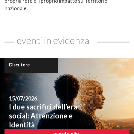
propria rete e il proprio impatto sul territorio
nazionale.
eventi in evidenza
Discutere
15/07/2026
I due sacrifici dell’era
social: Attenzione e
Identità
approfondisci